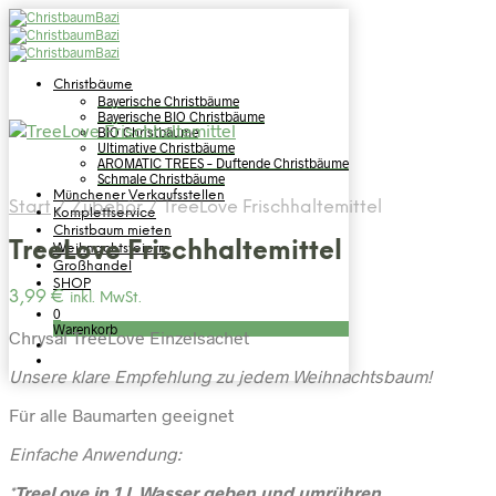
Christbäume
Bayerische Christbäume
Bayerische BIO Christbäume
BIO Christbäume
Ultimative Christbäume
AROMATIC TREES – Duftende Christbäume
Schmale Christbäume
Münchener Verkaufsstellen
Start
/
Zubehör
/
TreeLove Frischhaltemittel
Komplettservice
Christbaum mieten
TreeLove Frischhaltemittel
Weihnachtsfeiern
Großhandel
SHOP
3,99
€
inkl. MwSt.
0
Warenkorb
Chrysal TreeLove Einzelsachet
Unsere klare Empfehlung zu jedem Weihnachtsbaum!
Für alle Baumarten geeignet
Einfache Anwendung:
*
TreeLove in 1 L Wasser geben und umrühren