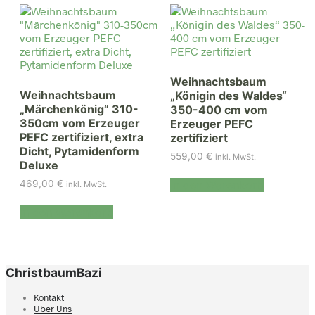
Weihnachtsbaum
Weihnachtsbaum
„Königin des Waldes“
„Märchenkönig“ 310-
350-400 cm vom
350cm vom Erzeuger
Erzeuger PEFC
PEFC zertifiziert, extra
zertifiziert
Dicht, Pytamidenform
559,00
€
inkl. MwSt.
Deluxe
In den Warenkorb
469,00
€
inkl. MwSt.
In den Warenkorb
ChristbaumBazi
Kontakt
Über Uns