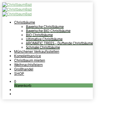
Christbäume
Bayerische Christbäume
Bayerische BIO Christbäume
BIO Christbäume
Ultimative Christbäume
AROMATIC TREES – Duftende Christbäume
Schmale Christbäume
Münchener Verkaufsstellen
Komplettservice
Christbaum mieten
Ultimative
Weihnachtsfeiern
Großhandel
SHOP
Christbäume
0
Warenkorb