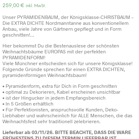
259,00
€
inkl. MwSt.
Unser PYRAMIDENBAUM, der Königsklasse-CHRISTBAUM –
Die EXTRA DICHTE Nordmanntanne aus konventionellem
Anbau, viele Jahre von Gärtnern gepflegt und in Form
geschnitten!…
Hier bekommst Du die Bestenauslese der schönsten
Weihnachtsbäume EUROPAS mit der perfekten
PYRAMIDENFORM!
Viele Münchner entscheiden sich für unsere Königsklasse!
Folgende Gründe sprechen für einen EXTRA DICHTEN,
pyramidenförmigen Weihnachtsbaum!
• Pyramidenform, extra für Dich in Form geschnitten
• optimal zu Dekorieren, Kabel erscheinen unsichtbar
• ist der Hingucker in jedem Empfangsbereich
• In 5 Größen erhältlich
• Für Perfektionisten, anspruchsvolle Kunden, Deko-
Liebhaber und wahrscheinlich für ALLE Menschen, die das
Weihnachtsfest sehr traditionell zelebrieren.
Lieferbar ab 03/11/26
. BITTE BEACHTE, DASS DIE WARE
FRÜHESTENS ZU DIESEM TERMIN LIEFERBAR IST.