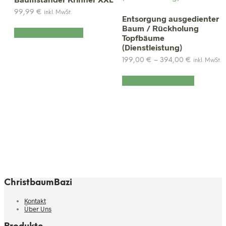
99,99
€
inkl. MwSt.
Entsorgung ausgedienter
Baum / Rückholung
In den Warenkorb
Topfbäume
(Dienstleistung)
Preisspan
199,00
€
–
394,00
€
inkl. MwSt.
199,00 €
Dieses
bis
Ausführung wählen
Produkt
394,00 €
weist
mehrere
Variante
auf.
Die
Optione
können
auf
der
Produkts
ChristbaumBazi
gewählt
werden
Kontakt
Über Uns