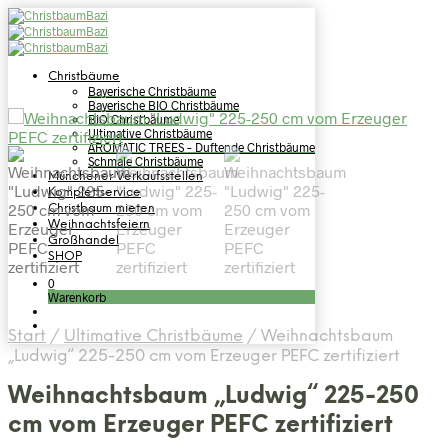
Christbäume
Bayerische Christbäume
Bayerische BIO Christbäume
BIO Christbäume
Ultimative Christbäume
AROMATIC TREES – Duftende Christbäume
Schmale Christbäume
Münchener Verkaufsstellen
Komplettservice
Christbaum mieten
Weihnachtsfeiern
Großhandel
SHOP
0
Warenkorb
Start
/
Ultimative Christbäume
/
Weihnachtsbaum
„Ludwig“ 225-250 cm vom Erzeuger PEFC zertifiziert
Weihnachtsbaum „Ludwig“ 225-250
cm vom Erzeuger PEFC zertifiziert