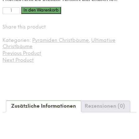
Weihnachtsbaum
In den Warenkorb
"Ludwig"
225-
Share this product
250
cm
vom
Kategorien:
Pyramiden Christbäume
,
Ultimative
Erzeuger
Christbäume
PEFC
Previous Product
zertifiziert
Next Product
Menge
Zusätzliche Informationen
Rezensionen (0)