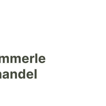
ämmerle
handel