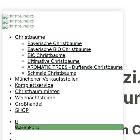
Über
Christbäume
Uns
Bayerische Christbäume
Bayerische BIO Christbäume
BIO Christbäume
Ultimative Christbäume
AROMATIC TREES – Duftende Christbäume
ChristbaumBazi
Schmale Christbäume
Münchener Verkaufsstellen
Komplettservice
Weihnachtsbaum
Christbaum mieten
Weihnachtsfeiern
Großhandel
SHOP
0
Auch bekannt durch C
Warenkorb