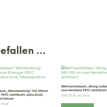
gefallen …
Weihnachtsbaum „König Ludwi
vom Hersteller PEFC zertifiziert
aum „Märchenkönig“ 310-350cm
PEFC zertifiziert, extra Dicht,
339,00
€
inkl. MwSt.
rm Deluxe
l. MwSt.
In den Warenkorb