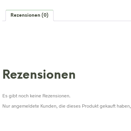
Baum
bis
450
Rezensionen (0)
cm
Outdoor
&
Indoor
Menge
Rezensionen
Es gibt noch keine Rezensionen.
Nur angemeldete Kunden, die dieses Produkt gekauft haben,