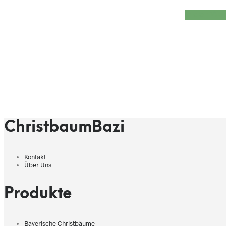
In den Wa
ChristbaumBazi
Kontakt
Über Uns
Produkte
Bayerische Christbäume