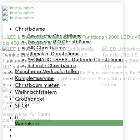
Christbäume
Bayerische Christbäume
Bayerische BIO Christbäume
BIO Christbäume
Ultimative Christbäume
AROMATIC TREES – Duftende Christbäume
Schmale Christbäume
Münchener Verkaufsstellen
Komplettservice
Christbaum mieten
Weihnachtsfeiern
Großhandel
SHOP
0
Warenkorb