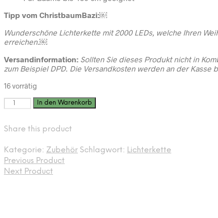
Tipp vom ChristbaumBazi:￼
Wunderschöne Lichterkette mit 2000 LEDs, welche Ihren Wei
erreichen.￼
Versandinformation:
Sollten Sie dieses Produkt nicht in Ko
zum Beispiel DPD. Die Versandkosten werden an der Kasse b
16 vorrätig
LED
In den Warenkorb
Lichterkette
Twinkle
Share this product
Effekt
8
Funktionen
Kategorie:
Zubehör
Schlagwort:
Lichterkette
2000
Previous Product
LED‘s
Next Product
45
m
warmweiss,
für