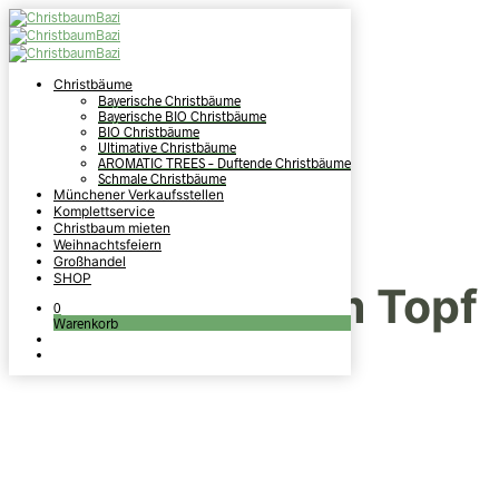
Christbäume
Bayerische Christbäume
Bayerische BIO Christbäume
BIO Christbäume
Ultimative Christbäume
AROMATIC TREES – Duftende Christbäume
Schmale Christbäume
Münchener Verkaufsstellen
Komplettservice
Christbaum mieten
Lebende
Weihnachtsfeiern
Großhandel
SHOP
Christbäume im Topf
0
Warenkorb