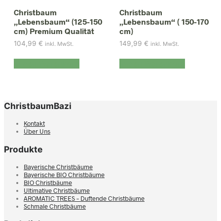
Christbaum
Christbaum
„Lebensbaum“ (125-150
„Lebensbaum“ ( 150-170
cm) Premium Qualität
cm)
104,99
€
149,99
€
inkl. MwSt.
inkl. MwSt.
In den Warenkorb
In den Warenkorb
ChristbaumBazi
Kontakt
Über Uns
Produkte
Bayerische Christbäume
Bayerische BIO Christbäume
BIO Christbäume
Ultimative Christbäume
AROMATIC TREES – Duftende Christbäume
Schmale Christbäume