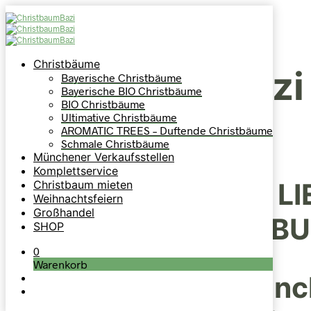
Christbäume
ChristbaumBazi
Bayerische Christbäume
Bayerische BIO Christbäume
BIO Christbäume
Ultimative Christbäume
AROMATIC TREES – Duftende Christbäume
Schmale Christbäume
Münchener Verkaufsstellen
Komplettservice
DEIN CHRISTBAUM LI
Christbaum mieten
Weihnachtsfeiern
Großhandel
MÜNCHEN & UMGEB
SHOP
0
Warenkorb
*Abholfilialen in Mün