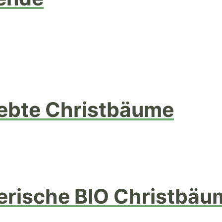
ebte Christbäume
erische BIO Christbäu