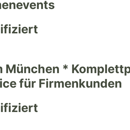
rmenevents
fiziert
um München * Komplettp
ice für Firmenkunden
fiziert